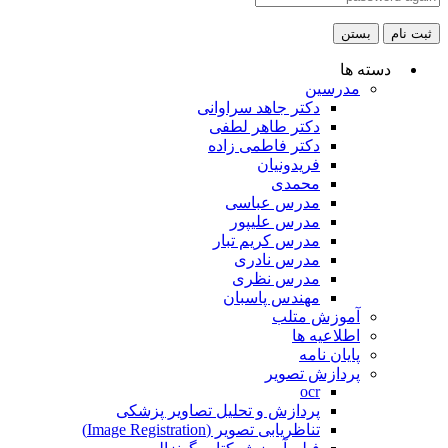
ثبت نام
بستن
دسته ها
مدرسین
دکتر جاهد سراوانی
دکتر طاهر لطفی
دکتر فاطمی زاده
فریدونیان
محمدی
مدرس عباسی
مدرس علیپور
مدرس کریم تبار
مدرس نادری
مدرس نظری
مهندس پاسبان
آموزش متلب
اطلاعیه ها
پایان نامه
پردازش تصویر
ocr
پردازش و تحلیل تصاویر پزشکی
تناظریابی تصویر (Image Registration)