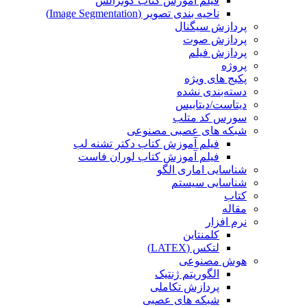
فیلم آموزش کتاب گونزالس
ناحیه بندی تصویر (Image Segmentation)
پردازش سیگنال
پردازش صوت
پردازش فیلم
پروژه
پکیج های ویژه
دسته‌بندی نشده
دیتاست/دیتابیس
سورس کد متلب
شبکه های عصبی مصنوعی
فیلم آموزش کتاب دکتر تشنه لب
فیلم آموزش کتاب لوران فاست
شناسایی اماری الگو
شناسایی سیستم
کتاب
مقاله
نرم افزار
کلمنتاین
لتکس (LATEX)
هوش مصنوعی
الگوریتم ژنتیک
پردازش تکاملی
شبکه های عصبی