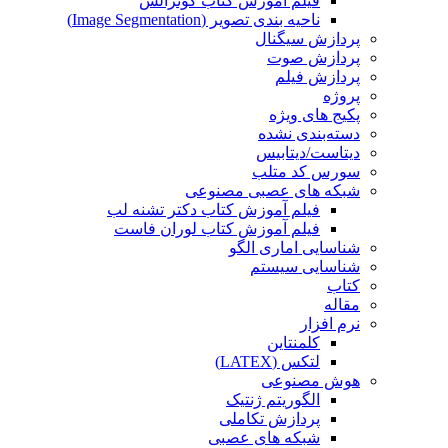
فیلم آموزش کتاب گونزالس
ناحیه بندی تصویر (Image Segmentation)
پردازش سیگنال
پردازش صوت
پردازش فیلم
پروژه
پکیج های ویژه
دسته‌بندی نشده
دیتاست/دیتابیس
سورس کد متلب
شبکه های عصبی مصنوعی
فیلم آموزش کتاب دکتر تشنه لب
فیلم آموزش کتاب لوران فاست
شناسایی اماری الگو
شناسایی سیستم
کتاب
مقاله
نرم افزار
کلمنتاین
لتکس (LATEX)
هوش مصنوعی
الگوریتم ژنتیک
پردازش تکاملی
شبکه های عصبی