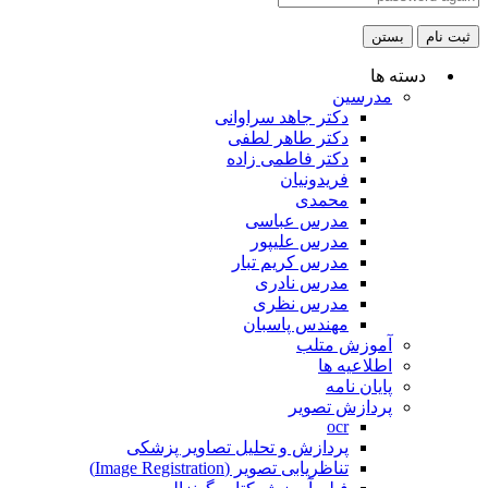
ثبت نام
بستن
دسته ها
مدرسین
دکتر جاهد سراوانی
دکتر طاهر لطفی
دکتر فاطمی زاده
فریدونیان
محمدی
مدرس عباسی
مدرس علیپور
مدرس کریم تبار
مدرس نادری
مدرس نظری
مهندس پاسبان
آموزش متلب
اطلاعیه ها
پایان نامه
پردازش تصویر
ocr
پردازش و تحلیل تصاویر پزشکی
تناظریابی تصویر (Image Registration)