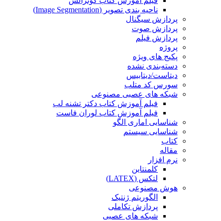
فیلم آموزش کتاب گونزالس
ناحیه بندی تصویر (Image Segmentation)
پردازش سیگنال
پردازش صوت
پردازش فیلم
پروژه
پکیج های ویژه
دسته‌بندی نشده
دیتاست/دیتابیس
سورس کد متلب
شبکه های عصبی مصنوعی
فیلم آموزش کتاب دکتر تشنه لب
فیلم آموزش کتاب لوران فاست
شناسایی اماری الگو
شناسایی سیستم
کتاب
مقاله
نرم افزار
کلمنتاین
لتکس (LATEX)
هوش مصنوعی
الگوریتم ژنتیک
پردازش تکاملی
شبکه های عصبی