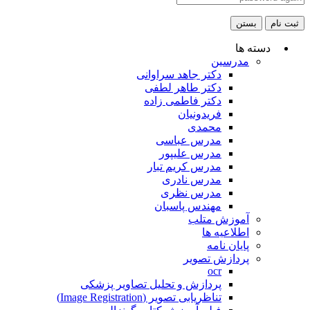
ثبت نام
بستن
دسته ها
مدرسین
دکتر جاهد سراوانی
دکتر طاهر لطفی
دکتر فاطمی زاده
فریدونیان
محمدی
مدرس عباسی
مدرس علیپور
مدرس کریم تبار
مدرس نادری
مدرس نظری
مهندس پاسبان
آموزش متلب
اطلاعیه ها
پایان نامه
پردازش تصویر
ocr
پردازش و تحلیل تصاویر پزشکی
تناظریابی تصویر (Image Registration)