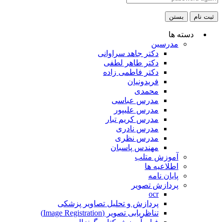
ثبت نام
بستن
دسته ها
مدرسین
دکتر جاهد سراوانی
دکتر طاهر لطفی
دکتر فاطمی زاده
فریدونیان
محمدی
مدرس عباسی
مدرس علیپور
مدرس کریم تبار
مدرس نادری
مدرس نظری
مهندس پاسبان
آموزش متلب
اطلاعیه ها
پایان نامه
پردازش تصویر
ocr
پردازش و تحلیل تصاویر پزشکی
تناظریابی تصویر (Image Registration)