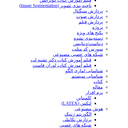
فیلم آموزش کتاب گونزالس
ناحیه بندی تصویر (Image Segmentation)
پردازش سیگنال
پردازش صوت
پردازش فیلم
پروژه
پکیج های ویژه
دسته‌بندی نشده
دیتاست/دیتابیس
سورس کد متلب
شبکه های عصبی مصنوعی
فیلم آموزش کتاب دکتر تشنه لب
فیلم آموزش کتاب لوران فاست
شناسایی اماری الگو
شناسایی سیستم
کتاب
مقاله
نرم افزار
کلمنتاین
لتکس (LATEX)
هوش مصنوعی
الگوریتم ژنتیک
پردازش تکاملی
شبکه های عصبی