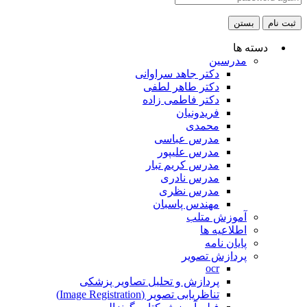
ثبت نام
بستن
دسته ها
مدرسین
دکتر جاهد سراوانی
دکتر طاهر لطفی
دکتر فاطمی زاده
فریدونیان
محمدی
مدرس عباسی
مدرس علیپور
مدرس کریم تبار
مدرس نادری
مدرس نظری
مهندس پاسبان
آموزش متلب
اطلاعیه ها
پایان نامه
پردازش تصویر
ocr
پردازش و تحلیل تصاویر پزشکی
تناظریابی تصویر (Image Registration)