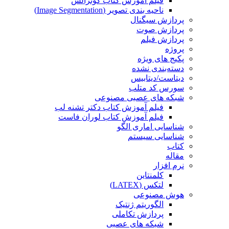
فیلم آموزش کتاب گونزالس
ناحیه بندی تصویر (Image Segmentation)
پردازش سیگنال
پردازش صوت
پردازش فیلم
پروژه
پکیج های ویژه
دسته‌بندی نشده
دیتاست/دیتابیس
سورس کد متلب
شبکه های عصبی مصنوعی
فیلم آموزش کتاب دکتر تشنه لب
فیلم آموزش کتاب لوران فاست
شناسایی اماری الگو
شناسایی سیستم
کتاب
مقاله
نرم افزار
کلمنتاین
لتکس (LATEX)
هوش مصنوعی
الگوریتم ژنتیک
پردازش تکاملی
شبکه های عصبی