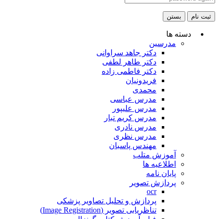
ثبت نام
بستن
دسته ها
مدرسین
دکتر جاهد سراوانی
دکتر طاهر لطفی
دکتر فاطمی زاده
فریدونیان
محمدی
مدرس عباسی
مدرس علیپور
مدرس کریم تبار
مدرس نادری
مدرس نظری
مهندس پاسبان
آموزش متلب
اطلاعیه ها
پایان نامه
پردازش تصویر
ocr
پردازش و تحلیل تصاویر پزشکی
تناظریابی تصویر (Image Registration)