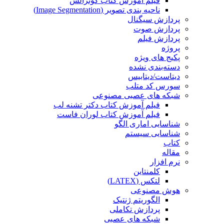
فیلم آموزش کتاب گونزالس
ناحیه بندی تصویر (Image Segmentation)
پردازش سیگنال
پردازش صوت
پردازش فیلم
پروژه
پکیج های ویژه
دسته‌بندی نشده
دیتاست/دیتابیس
سورس کد متلب
شبکه های عصبی مصنوعی
فیلم آموزش کتاب دکتر تشنه لب
فیلم آموزش کتاب لوران فاست
شناسایی اماری الگو
شناسایی سیستم
کتاب
مقاله
نرم افزار
کلمنتاین
لتکس (LATEX)
هوش مصنوعی
الگوریتم ژنتیک
پردازش تکاملی
شبکه های عصبی