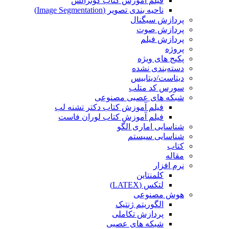
فیلم آموزش کتاب گونزالس
ناحیه بندی تصویر (Image Segmentation)
پردازش سیگنال
پردازش صوت
پردازش فیلم
پروژه
پکیج های ویژه
دسته‌بندی نشده
دیتاست/دیتابیس
سورس کد متلب
شبکه های عصبی مصنوعی
فیلم آموزش کتاب دکتر تشنه لب
فیلم آموزش کتاب لوران فاست
شناسایی اماری الگو
شناسایی سیستم
کتاب
مقاله
نرم افزار
کلمنتاین
لتکس (LATEX)
هوش مصنوعی
الگوریتم ژنتیک
پردازش تکاملی
شبکه های عصبی