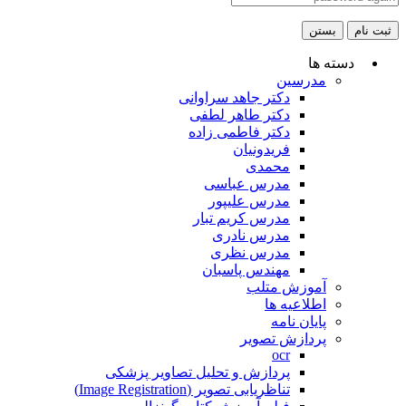
ثبت نام
بستن
دسته ها
مدرسین
دکتر جاهد سراوانی
دکتر طاهر لطفی
دکتر فاطمی زاده
فریدونیان
محمدی
مدرس عباسی
مدرس علیپور
مدرس کریم تبار
مدرس نادری
مدرس نظری
مهندس پاسبان
آموزش متلب
اطلاعیه ها
پایان نامه
پردازش تصویر
ocr
پردازش و تحلیل تصاویر پزشکی
تناظریابی تصویر (Image Registration)