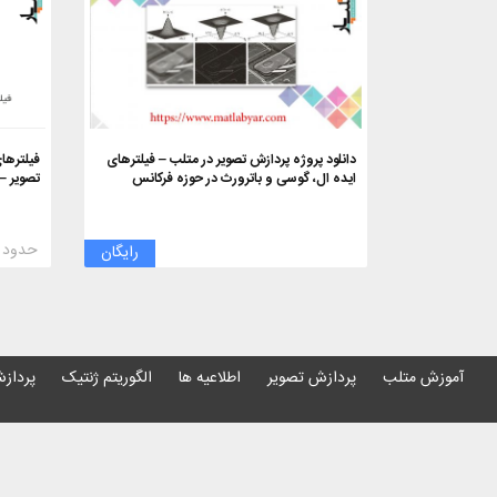
دانلود پروژه پردازش تصویر در متلب – فیلترهای
فیلترهای
ایده ال، گوسی و باترورث در حوزه فرکانس
تصویر –
حدود ۳۰۰ دقیقه
رایگان
آموزش متلب
پردازش تصویر
اطلاعیه ها
الگوریتم ژنتیک
پردازش