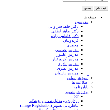
ثبت نام
بستن
دسته ها
مدرسین
دکتر جاهد سراوانی
دکتر طاهر لطفی
دکتر فاطمی زاده
فریدونیان
محمدی
مدرس عباسی
مدرس علیپور
مدرس کریم تبار
مدرس نادری
مدرس نظری
مهندس پاسبان
آموزش متلب
اطلاعیه ها
پایان نامه
پردازش تصویر
ocr
پردازش و تحلیل تصاویر پزشکی
تناظریابی تصویر (Image Registration)