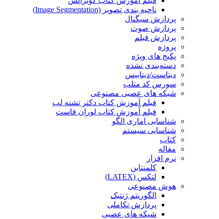
فیلم آموزش کتاب گونزالس
ناحیه بندی تصویر (Image Segmentation)
پردازش سیگنال
پردازش صوت
پردازش فیلم
پروژه
پکیج های ویژه
دسته‌بندی نشده
دیتاست/دیتابیس
سورس کد متلب
شبکه های عصبی مصنوعی
فیلم آموزش کتاب دکتر تشنه لب
فیلم آموزش کتاب لوران فاست
شناسایی اماری الگو
شناسایی سیستم
کتاب
مقاله
نرم افزار
کلمنتاین
لتکس (LATEX)
هوش مصنوعی
الگوریتم ژنتیک
پردازش تکاملی
شبکه های عصبی