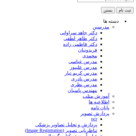
ثبت نام
بستن
دسته ها
مدرسین
دکتر جاهد سراوانی
دکتر طاهر لطفی
دکتر فاطمی زاده
فریدونیان
محمدی
مدرس عباسی
مدرس علیپور
مدرس کریم تبار
مدرس نادری
مدرس نظری
مهندس پاسبان
آموزش متلب
اطلاعیه ها
پایان نامه
پردازش تصویر
ocr
پردازش و تحلیل تصاویر پزشکی
تناظریابی تصویر (Image Registration)