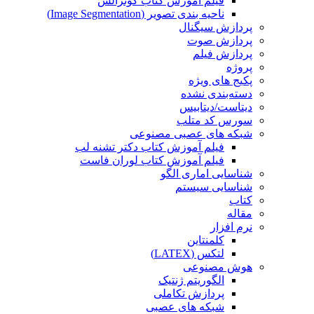
فیلم آموزش کتاب گونزالس
ناحیه بندی تصویر (Image Segmentation)
پردازش سیگنال
پردازش صوت
پردازش فیلم
پروژه
پکیج های ویژه
دسته‌بندی نشده
دیتاست/دیتابیس
سورس کد متلب
شبکه های عصبی مصنوعی
فیلم آموزش کتاب دکتر تشنه لب
فیلم آموزش کتاب لوران فاست
شناسایی اماری الگو
شناسایی سیستم
کتاب
مقاله
نرم افزار
کلمنتاین
لتکس (LATEX)
هوش مصنوعی
الگوریتم ژنتیک
پردازش تکاملی
شبکه های عصبی