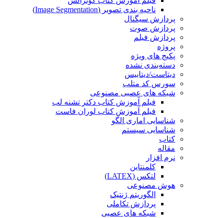
فیلم آموزش کتاب گونزالس
ناحیه بندی تصویر (Image Segmentation)
پردازش سیگنال
پردازش صوت
پردازش فیلم
پروژه
پکیج های ویژه
دسته‌بندی نشده
دیتاست/دیتابیس
سورس کد متلب
شبکه های عصبی مصنوعی
فیلم آموزش کتاب دکتر تشنه لب
فیلم آموزش کتاب لوران فاست
شناسایی اماری الگو
شناسایی سیستم
کتاب
مقاله
نرم افزار
کلمنتاین
لتکس (LATEX)
هوش مصنوعی
الگوریتم ژنتیک
پردازش تکاملی
شبکه های عصبی