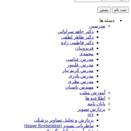
ثبت نام
بستن
دسته ها
مدرسین
دکتر جاهد سراوانی
دکتر طاهر لطفی
دکتر فاطمی زاده
فریدونیان
محمدی
مدرس عباسی
مدرس علیپور
مدرس کریم تبار
مدرس نادری
مدرس نظری
مهندس پاسبان
آموزش متلب
اطلاعیه ها
پایان نامه
پردازش تصویر
ocr
پردازش و تحلیل تصاویر پزشکی
تناظریابی تصویر (Image Registration)