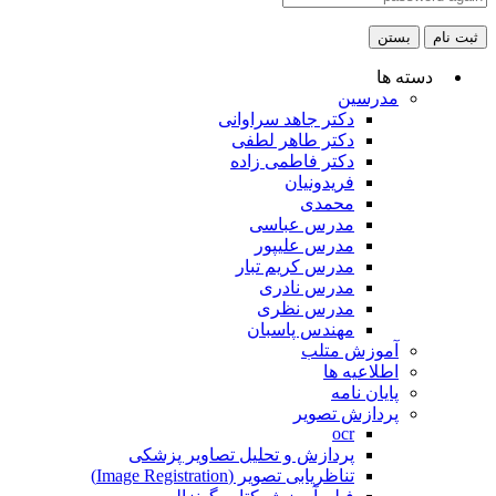
ثبت نام
بستن
دسته ها
مدرسین
دکتر جاهد سراوانی
دکتر طاهر لطفی
دکتر فاطمی زاده
فریدونیان
محمدی
مدرس عباسی
مدرس علیپور
مدرس کریم تبار
مدرس نادری
مدرس نظری
مهندس پاسبان
آموزش متلب
اطلاعیه ها
پایان نامه
پردازش تصویر
ocr
پردازش و تحلیل تصاویر پزشکی
تناظریابی تصویر (Image Registration)