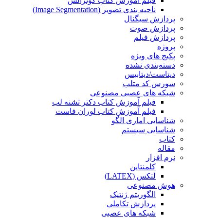
فیلم آموزش کتاب گونزالس
ناحیه بندی تصویر (Image Segmentation)
پردازش سیگنال
پردازش صوت
پردازش فیلم
پروژه
پکیج های ویژه
دسته‌بندی نشده
دیتاست/دیتابیس
سورس کد متلب
شبکه های عصبی مصنوعی
فیلم آموزش کتاب دکتر تشنه لب
فیلم آموزش کتاب لوران فاست
شناسایی اماری الگو
شناسایی سیستم
کتاب
مقاله
نرم افزار
کلمنتاین
لتکس (LATEX)
هوش مصنوعی
الگوریتم ژنتیک
پردازش تکاملی
شبکه های عصبی