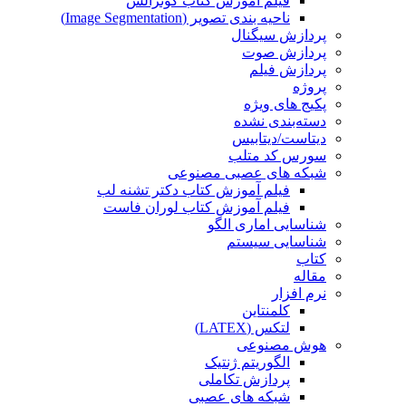
فیلم آموزش کتاب گونزالس
ناحیه بندی تصویر (Image Segmentation)
پردازش سیگنال
پردازش صوت
پردازش فیلم
پروژه
پکیج های ویژه
دسته‌بندی نشده
دیتاست/دیتابیس
سورس کد متلب
شبکه های عصبی مصنوعی
فیلم آموزش کتاب دکتر تشنه لب
فیلم آموزش کتاب لوران فاست
شناسایی اماری الگو
شناسایی سیستم
کتاب
مقاله
نرم افزار
کلمنتاین
لتکس (LATEX)
هوش مصنوعی
الگوریتم ژنتیک
پردازش تکاملی
شبکه های عصبی