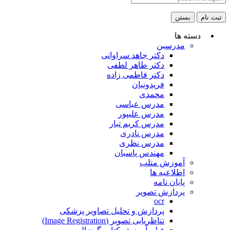
ثبت نام
بستن
دسته ها
مدرسین
دکتر جاهد سراوانی
دکتر طاهر لطفی
دکتر فاطمی زاده
فریدونیان
محمدی
مدرس عباسی
مدرس علیپور
مدرس کریم تبار
مدرس نادری
مدرس نظری
مهندس پاسبان
آموزش متلب
اطلاعیه ها
پایان نامه
پردازش تصویر
ocr
پردازش و تحلیل تصاویر پزشکی
تناظریابی تصویر (Image Registration)