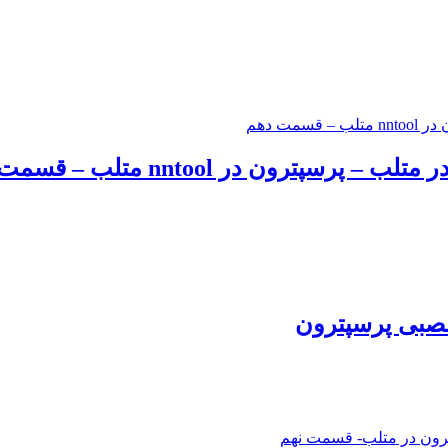
ون در nntool متلب – قسمت دهم
عصبی پرسپترون