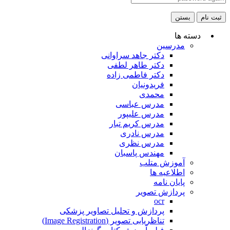
ثبت نام
بستن
دسته ها
مدرسین
دکتر جاهد سراوانی
دکتر طاهر لطفی
دکتر فاطمی زاده
فریدونیان
محمدی
مدرس عباسی
مدرس علیپور
مدرس کریم تبار
مدرس نادری
مدرس نظری
مهندس پاسبان
آموزش متلب
اطلاعیه ها
پایان نامه
پردازش تصویر
ocr
پردازش و تحلیل تصاویر پزشکی
تناظریابی تصویر (Image Registration)