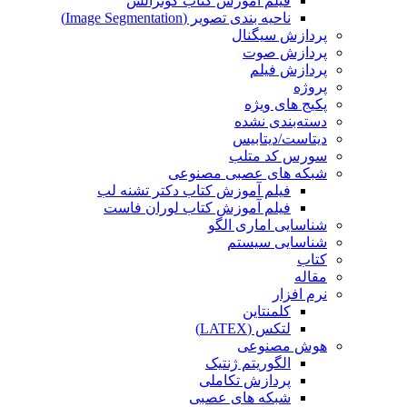
فیلم آموزش کتاب گونزالس
ناحیه بندی تصویر (Image Segmentation)
پردازش سیگنال
پردازش صوت
پردازش فیلم
پروژه
پکیج های ویژه
دسته‌بندی نشده
دیتاست/دیتابیس
سورس کد متلب
شبکه های عصبی مصنوعی
فیلم آموزش کتاب دکتر تشنه لب
فیلم آموزش کتاب لوران فاست
شناسایی اماری الگو
شناسایی سیستم
کتاب
مقاله
نرم افزار
کلمنتاین
لتکس (LATEX)
هوش مصنوعی
الگوریتم ژنتیک
پردازش تکاملی
شبکه های عصبی