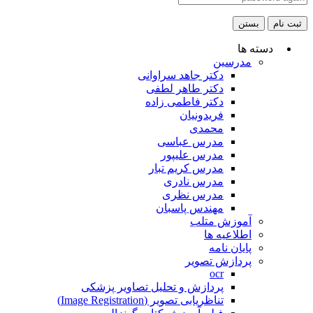
ثبت نام
بستن
دسته ها
مدرسین
دکتر جاهد سراوانی
دکتر طاهر لطفی
دکتر فاطمی زاده
فریدونیان
محمدی
مدرس عباسی
مدرس علیپور
مدرس کریم تبار
مدرس نادری
مدرس نظری
مهندس پاسبان
آموزش متلب
اطلاعیه ها
پایان نامه
پردازش تصویر
ocr
پردازش و تحلیل تصاویر پزشکی
تناظریابی تصویر (Image Registration)