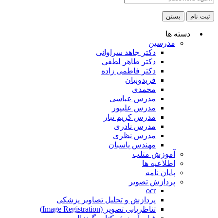
ثبت نام
بستن
دسته ها
مدرسین
دکتر جاهد سراوانی
دکتر طاهر لطفی
دکتر فاطمی زاده
فریدونیان
محمدی
مدرس عباسی
مدرس علیپور
مدرس کریم تبار
مدرس نادری
مدرس نظری
مهندس پاسبان
آموزش متلب
اطلاعیه ها
پایان نامه
پردازش تصویر
ocr
پردازش و تحلیل تصاویر پزشکی
تناظریابی تصویر (Image Registration)