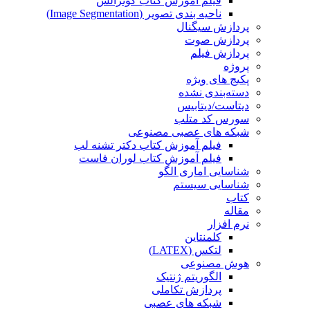
فیلم آموزش کتاب گونزالس
ناحیه بندی تصویر (Image Segmentation)
پردازش سیگنال
پردازش صوت
پردازش فیلم
پروژه
پکیج های ویژه
دسته‌بندی نشده
دیتاست/دیتابیس
سورس کد متلب
شبکه های عصبی مصنوعی
فیلم آموزش کتاب دکتر تشنه لب
فیلم آموزش کتاب لوران فاست
شناسایی اماری الگو
شناسایی سیستم
کتاب
مقاله
نرم افزار
کلمنتاین
لتکس (LATEX)
هوش مصنوعی
الگوریتم ژنتیک
پردازش تکاملی
شبکه های عصبی