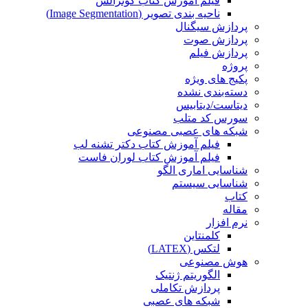
فیلم آموزش کتاب گونزالس
ناحیه بندی تصویر (Image Segmentation)
پردازش سیگنال
پردازش صوت
پردازش فیلم
پروژه
پکیج های ویژه
دسته‌بندی نشده
دیتاست/دیتابیس
سورس کد متلب
شبکه های عصبی مصنوعی
فیلم آموزش کتاب دکتر تشنه لب
فیلم آموزش کتاب لوران فاست
شناسایی اماری الگو
شناسایی سیستم
کتاب
مقاله
نرم افزار
کلمنتاین
لتکس (LATEX)
هوش مصنوعی
الگوریتم ژنتیک
پردازش تکاملی
شبکه های عصبی