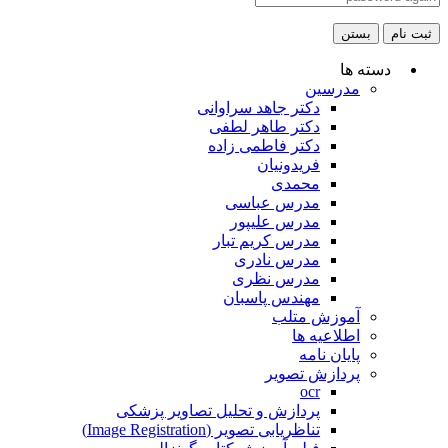
ثبت نام
بستن
دسته ها
مدرسین
دکتر جاهد سراوانی
دکتر طاهر لطفی
دکتر فاطمی زاده
فریدونیان
محمدی
مدرس عباسی
مدرس علیپور
مدرس کریم تبار
مدرس نادری
مدرس نظری
مهندس پاسبان
آموزش متلب
اطلاعیه ها
پایان نامه
پردازش تصویر
ocr
پردازش و تحلیل تصاویر پزشکی
تناظریابی تصویر (Image Registration)