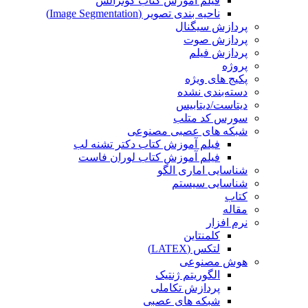
فیلم آموزش کتاب گونزالس
ناحیه بندی تصویر (Image Segmentation)
پردازش سیگنال
پردازش صوت
پردازش فیلم
پروژه
پکیج های ویژه
دسته‌بندی نشده
دیتاست/دیتابیس
سورس کد متلب
شبکه های عصبی مصنوعی
فیلم آموزش کتاب دکتر تشنه لب
فیلم آموزش کتاب لوران فاست
شناسایی اماری الگو
شناسایی سیستم
کتاب
مقاله
نرم افزار
کلمنتاین
لتکس (LATEX)
هوش مصنوعی
الگوریتم ژنتیک
پردازش تکاملی
شبکه های عصبی