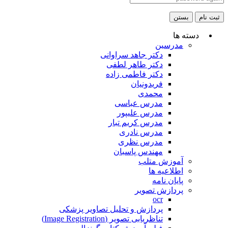
ثبت نام
بستن
دسته ها
مدرسین
دکتر جاهد سراوانی
دکتر طاهر لطفی
دکتر فاطمی زاده
فریدونیان
محمدی
مدرس عباسی
مدرس علیپور
مدرس کریم تبار
مدرس نادری
مدرس نظری
مهندس پاسبان
آموزش متلب
اطلاعیه ها
پایان نامه
پردازش تصویر
ocr
پردازش و تحلیل تصاویر پزشکی
تناظریابی تصویر (Image Registration)