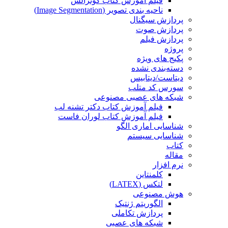
فیلم آموزش کتاب گونزالس
ناحیه بندی تصویر (Image Segmentation)
پردازش سیگنال
پردازش صوت
پردازش فیلم
پروژه
پکیج های ویژه
دسته‌بندی نشده
دیتاست/دیتابیس
سورس کد متلب
شبکه های عصبی مصنوعی
فیلم آموزش کتاب دکتر تشنه لب
فیلم آموزش کتاب لوران فاست
شناسایی اماری الگو
شناسایی سیستم
کتاب
مقاله
نرم افزار
کلمنتاین
لتکس (LATEX)
هوش مصنوعی
الگوریتم ژنتیک
پردازش تکاملی
شبکه های عصبی