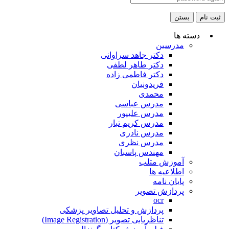
ثبت نام
بستن
دسته ها
مدرسین
دکتر جاهد سراوانی
دکتر طاهر لطفی
دکتر فاطمی زاده
فریدونیان
محمدی
مدرس عباسی
مدرس علیپور
مدرس کریم تبار
مدرس نادری
مدرس نظری
مهندس پاسبان
آموزش متلب
اطلاعیه ها
پایان نامه
پردازش تصویر
ocr
پردازش و تحلیل تصاویر پزشکی
تناظریابی تصویر (Image Registration)