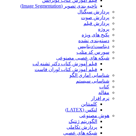
فیلم آموزش کتاب گونزالس
ناحیه بندی تصویر (Image Segmentation)
پردازش سیگنال
پردازش صوت
پردازش فیلم
پروژه
پکیج های ویژه
دسته‌بندی نشده
دیتاست/دیتابیس
سورس کد متلب
شبکه های عصبی مصنوعی
فیلم آموزش کتاب دکتر تشنه لب
فیلم آموزش کتاب لوران فاست
شناسایی اماری الگو
شناسایی سیستم
کتاب
مقاله
نرم افزار
کلمنتاین
لتکس (LATEX)
هوش مصنوعی
الگوریتم ژنتیک
پردازش تکاملی
شبکه های عصبی