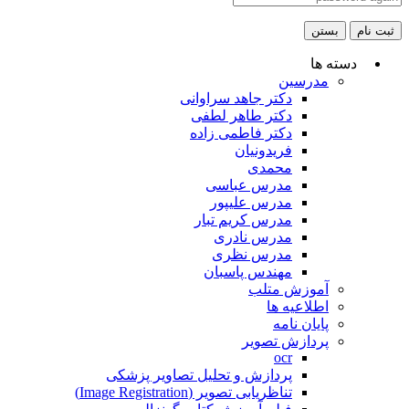
ثبت نام
بستن
دسته ها
مدرسین
دکتر جاهد سراوانی
دکتر طاهر لطفی
دکتر فاطمی زاده
فریدونیان
محمدی
مدرس عباسی
مدرس علیپور
مدرس کریم تبار
مدرس نادری
مدرس نظری
مهندس پاسبان
آموزش متلب
اطلاعیه ها
پایان نامه
پردازش تصویر
ocr
پردازش و تحلیل تصاویر پزشکی
تناظریابی تصویر (Image Registration)