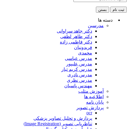
ثبت نام
بستن
دسته ها
مدرسین
دکتر جاهد سراوانی
دکتر طاهر لطفی
دکتر فاطمی زاده
فریدونیان
محمدی
مدرس عباسی
مدرس علیپور
مدرس کریم تبار
مدرس نادری
مدرس نظری
مهندس پاسبان
آموزش متلب
اطلاعیه ها
پایان نامه
پردازش تصویر
ocr
پردازش و تحلیل تصاویر پزشکی
تناظریابی تصویر (Image Registration)