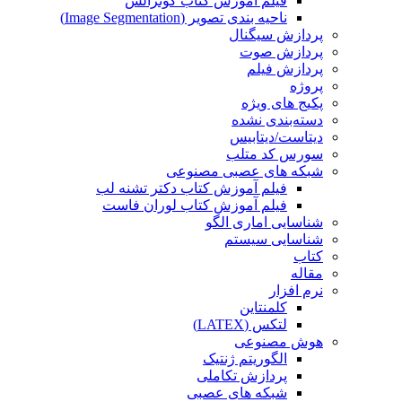
فیلم آموزش کتاب گونزالس
ناحیه بندی تصویر (Image Segmentation)
پردازش سیگنال
پردازش صوت
پردازش فیلم
پروژه
پکیج های ویژه
دسته‌بندی نشده
دیتاست/دیتابیس
سورس کد متلب
شبکه های عصبی مصنوعی
فیلم آموزش کتاب دکتر تشنه لب
فیلم آموزش کتاب لوران فاست
شناسایی اماری الگو
شناسایی سیستم
کتاب
مقاله
نرم افزار
کلمنتاین
لتکس (LATEX)
هوش مصنوعی
الگوریتم ژنتیک
پردازش تکاملی
شبکه های عصبی