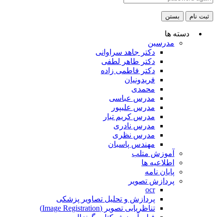
ثبت نام
بستن
دسته ها
مدرسین
دکتر جاهد سراوانی
دکتر طاهر لطفی
دکتر فاطمی زاده
فریدونیان
محمدی
مدرس عباسی
مدرس علیپور
مدرس کریم تبار
مدرس نادری
مدرس نظری
مهندس پاسبان
آموزش متلب
اطلاعیه ها
پایان نامه
پردازش تصویر
ocr
پردازش و تحلیل تصاویر پزشکی
تناظریابی تصویر (Image Registration)