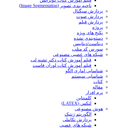
فیلم آموزش کتاب گونزالس
ناحیه بندی تصویر (Image Segmentation)
پردازش سیگنال
پردازش صوت
پردازش فیلم
پروژه
پکیج های ویژه
دسته‌بندی نشده
دیتاست/دیتابیس
سورس کد متلب
شبکه های عصبی مصنوعی
فیلم آموزش کتاب دکتر تشنه لب
فیلم آموزش کتاب لوران فاست
شناسایی اماری الگو
شناسایی سیستم
کتاب
مقاله
نرم افزار
کلمنتاین
لتکس (LATEX)
هوش مصنوعی
الگوریتم ژنتیک
پردازش تکاملی
شبکه های عصبی