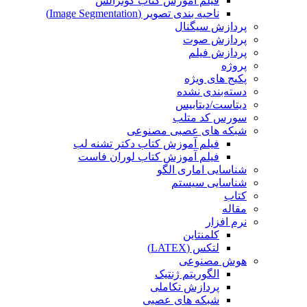
فیلم آموزش کتاب گونزالس
ناحیه بندی تصویر (Image Segmentation)
پردازش سیگنال
پردازش صوت
پردازش فیلم
پروژه
پکیج های ویژه
دسته‌بندی نشده
دیتاست/دیتابیس
سورس کد متلب
شبکه های عصبی مصنوعی
فیلم آموزش کتاب دکتر تشنه لب
فیلم آموزش کتاب لوران فاست
شناسایی اماری الگو
شناسایی سیستم
کتاب
مقاله
نرم افزار
کلمنتاین
لتکس (LATEX)
هوش مصنوعی
الگوریتم ژنتیک
پردازش تکاملی
شبکه های عصبی