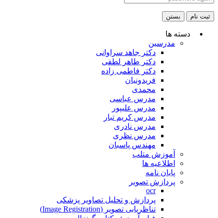
ثبت نام
بستن
دسته ها
مدرسین
دکتر جاهد سراوانی
دکتر طاهر لطفی
دکتر فاطمی زاده
فریدونیان
محمدی
مدرس عباسی
مدرس علیپور
مدرس کریم تبار
مدرس نادری
مدرس نظری
مهندس پاسبان
آموزش متلب
اطلاعیه ها
پایان نامه
پردازش تصویر
ocr
پردازش و تحلیل تصاویر پزشکی
تناظریابی تصویر (Image Registration)