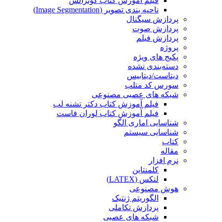
فیلم آموزش کتاب گونزالس
ناحیه بندی تصویر (Image Segmentation)
پردازش سیگنال
پردازش صوت
پردازش فیلم
پروژه
پکیج های ویژه
دسته‌بندی نشده
دیتاست/دیتابیس
سورس کد متلب
شبکه های عصبی مصنوعی
فیلم آموزش کتاب دکتر تشنه لب
فیلم آموزش کتاب لوران فاست
شناسایی اماری الگو
شناسایی سیستم
کتاب
مقاله
نرم افزار
کلمنتاین
لتکس (LATEX)
هوش مصنوعی
الگوریتم ژنتیک
پردازش تکاملی
شبکه های عصبی