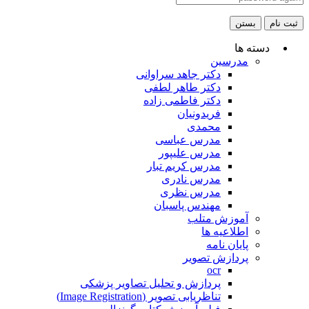
ثبت نام
بستن
دسته ها
مدرسین
دکتر جاهد سراوانی
دکتر طاهر لطفی
دکتر فاطمی زاده
فریدونیان
محمدی
مدرس عباسی
مدرس علیپور
مدرس کریم تبار
مدرس نادری
مدرس نظری
مهندس پاسبان
آموزش متلب
اطلاعیه ها
پایان نامه
پردازش تصویر
ocr
پردازش و تحلیل تصاویر پزشکی
تناظریابی تصویر (Image Registration)