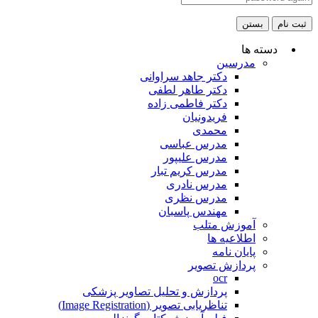
ثبت نام
بستن
دسته ها
مدرسین
دکتر جاهد سراوانی
دکتر طاهر لطفی
دکتر فاطمی زاده
فریدونیان
محمدی
مدرس عباسی
مدرس علیپور
مدرس کریم تبار
مدرس نادری
مدرس نظری
مهندس پاسبان
آموزش متلب
اطلاعیه ها
پایان نامه
پردازش تصویر
ocr
پردازش و تحلیل تصاویر پزشکی
تناظریابی تصویر (Image Registration)