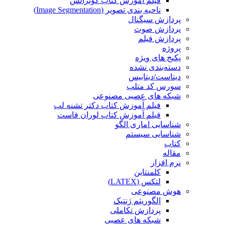
فیلم آموزش کتاب گونزالس
ناحیه بندی تصویر (Image Segmentation)
پردازش سیگنال
پردازش صوت
پردازش فیلم
پروژه
پکیج های ویژه
دسته‌بندی نشده
دیتاست/دیتابیس
سورس کد متلب
شبکه های عصبی مصنوعی
فیلم آموزش کتاب دکتر تشنه لب
فیلم آموزش کتاب لوران فاست
شناسایی اماری الگو
شناسایی سیستم
کتاب
مقاله
نرم افزار
کلمنتاین
لتکس (LATEX)
هوش مصنوعی
الگوریتم ژنتیک
پردازش تکاملی
شبکه های عصبی