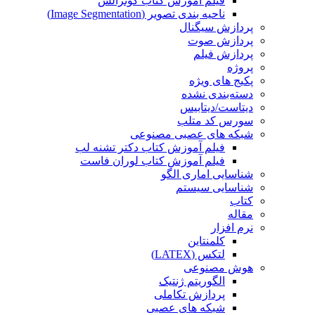
فیلم آموزش کتاب گونزالس
ناحیه بندی تصویر (Image Segmentation)
پردازش سیگنال
پردازش صوت
پردازش فیلم
پروژه
پکیج های ویژه
دسته‌بندی نشده
دیتاست/دیتابیس
سورس کد متلب
شبکه های عصبی مصنوعی
فیلم آموزش کتاب دکتر تشنه لب
فیلم آموزش کتاب لوران فاست
شناسایی اماری الگو
شناسایی سیستم
کتاب
مقاله
نرم افزار
کلمنتاین
لتکس (LATEX)
هوش مصنوعی
الگوریتم ژنتیک
پردازش تکاملی
شبکه های عصبی