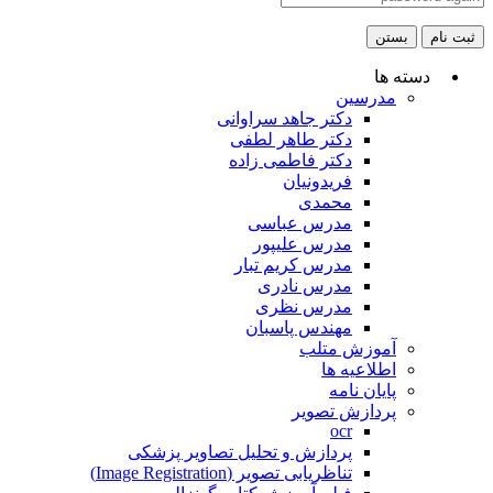
ثبت نام
بستن
دسته ها
مدرسین
دکتر جاهد سراوانی
دکتر طاهر لطفی
دکتر فاطمی زاده
فریدونیان
محمدی
مدرس عباسی
مدرس علیپور
مدرس کریم تبار
مدرس نادری
مدرس نظری
مهندس پاسبان
آموزش متلب
اطلاعیه ها
پایان نامه
پردازش تصویر
ocr
پردازش و تحلیل تصاویر پزشکی
تناظریابی تصویر (Image Registration)