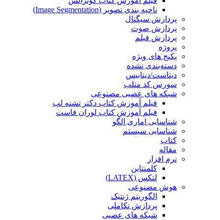
فیلم آموزش کتاب گونزالس
ناحیه بندی تصویر (Image Segmentation)
پردازش سیگنال
پردازش صوت
پردازش فیلم
پروژه
پکیج های ویژه
دسته‌بندی نشده
دیتاست/دیتابیس
سورس کد متلب
شبکه های عصبی مصنوعی
فیلم آموزش کتاب دکتر تشنه لب
فیلم آموزش کتاب لوران فاست
شناسایی اماری الگو
شناسایی سیستم
کتاب
مقاله
نرم افزار
کلمنتاین
لتکس (LATEX)
هوش مصنوعی
الگوریتم ژنتیک
پردازش تکاملی
شبکه های عصبی