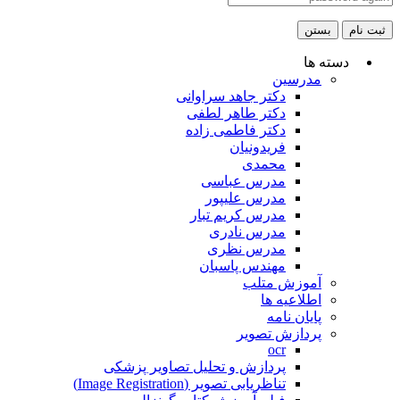
ثبت نام
بستن
دسته ها
مدرسین
دکتر جاهد سراوانی
دکتر طاهر لطفی
دکتر فاطمی زاده
فریدونیان
محمدی
مدرس عباسی
مدرس علیپور
مدرس کریم تبار
مدرس نادری
مدرس نظری
مهندس پاسبان
آموزش متلب
اطلاعیه ها
پایان نامه
پردازش تصویر
ocr
پردازش و تحلیل تصاویر پزشکی
تناظریابی تصویر (Image Registration)