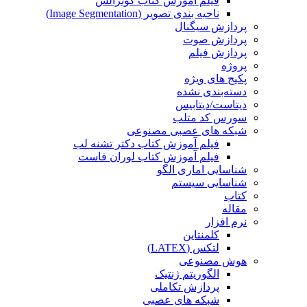
فیلم آموزش کتاب گونزالس
ناحیه بندی تصویر (Image Segmentation)
پردازش سیگنال
پردازش صوت
پردازش فیلم
پروژه
پکیج های ویژه
دسته‌بندی نشده
دیتاست/دیتابیس
سورس کد متلب
شبکه های عصبی مصنوعی
فیلم آموزش کتاب دکتر تشنه لب
فیلم آموزش کتاب لوران فاست
شناسایی اماری الگو
شناسایی سیستم
کتاب
مقاله
نرم افزار
کلمنتاین
لتکس (LATEX)
هوش مصنوعی
الگوریتم ژنتیک
پردازش تکاملی
شبکه های عصبی