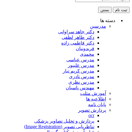
ثبت نام
بستن
دسته ها
مدرسین
دکتر جاهد سراوانی
دکتر طاهر لطفی
دکتر فاطمی زاده
فریدونیان
محمدی
مدرس عباسی
مدرس علیپور
مدرس کریم تبار
مدرس نادری
مدرس نظری
مهندس پاسبان
آموزش متلب
اطلاعیه ها
پایان نامه
پردازش تصویر
ocr
پردازش و تحلیل تصاویر پزشکی
تناظریابی تصویر (Image Registration)