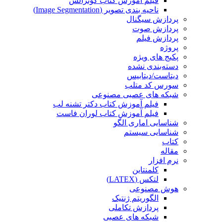
فیلم آموزش کتاب گونزالس
ناحیه بندی تصویر (Image Segmentation)
پردازش سیگنال
پردازش صوت
پردازش فیلم
پروژه
پکیج های ویژه
دسته‌بندی نشده
دیتاست/دیتابیس
سورس کد متلب
شبکه های عصبی مصنوعی
فیلم آموزش کتاب دکتر تشنه لب
فیلم آموزش کتاب لوران فاست
شناسایی اماری الگو
شناسایی سیستم
کتاب
مقاله
نرم افزار
کلمنتاین
لتکس (LATEX)
هوش مصنوعی
الگوریتم ژنتیک
پردازش تکاملی
شبکه های عصبی