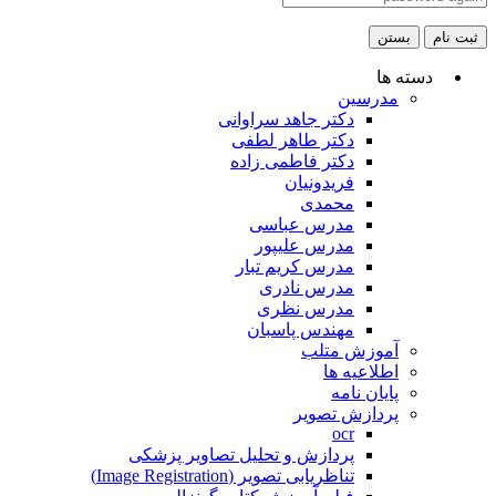
ثبت نام
بستن
دسته ها
مدرسین
دکتر جاهد سراوانی
دکتر طاهر لطفی
دکتر فاطمی زاده
فریدونیان
محمدی
مدرس عباسی
مدرس علیپور
مدرس کریم تبار
مدرس نادری
مدرس نظری
مهندس پاسبان
آموزش متلب
اطلاعیه ها
پایان نامه
پردازش تصویر
ocr
پردازش و تحلیل تصاویر پزشکی
تناظریابی تصویر (Image Registration)