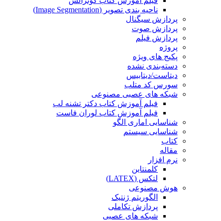
فیلم آموزش کتاب گونزالس
ناحیه بندی تصویر (Image Segmentation)
پردازش سیگنال
پردازش صوت
پردازش فیلم
پروژه
پکیج های ویژه
دسته‌بندی نشده
دیتاست/دیتابیس
سورس کد متلب
شبکه های عصبی مصنوعی
فیلم آموزش کتاب دکتر تشنه لب
فیلم آموزش کتاب لوران فاست
شناسایی اماری الگو
شناسایی سیستم
کتاب
مقاله
نرم افزار
کلمنتاین
لتکس (LATEX)
هوش مصنوعی
الگوریتم ژنتیک
پردازش تکاملی
شبکه های عصبی