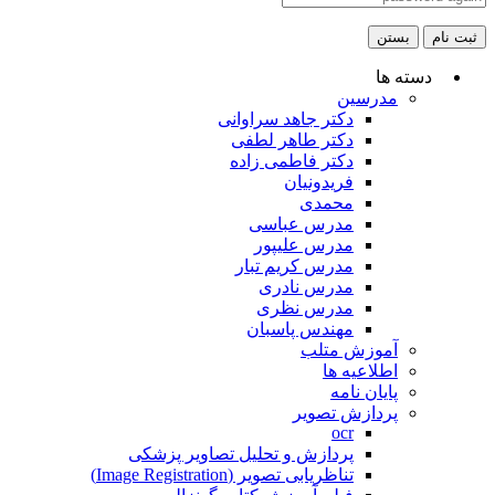
ثبت نام
بستن
دسته ها
مدرسین
دکتر جاهد سراوانی
دکتر طاهر لطفی
دکتر فاطمی زاده
فریدونیان
محمدی
مدرس عباسی
مدرس علیپور
مدرس کریم تبار
مدرس نادری
مدرس نظری
مهندس پاسبان
آموزش متلب
اطلاعیه ها
پایان نامه
پردازش تصویر
ocr
پردازش و تحلیل تصاویر پزشکی
تناظریابی تصویر (Image Registration)