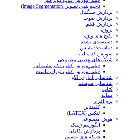
فیلم آموزش کتاب گونزالس
ناحیه بندی تصویر (Image Segmentation)
پردازش سیگنال
پردازش صوت
پردازش فیلم
پروژه
پکیج های ویژه
دسته‌بندی نشده
دیتاست/دیتابیس
سورس کد متلب
شبکه های عصبی مصنوعی
فیلم آموزش کتاب دکتر تشنه لب
فیلم آموزش کتاب لوران فاست
شناسایی اماری الگو
شناسایی سیستم
کتاب
مقاله
نرم افزار
کلمنتاین
لتکس (LATEX)
هوش مصنوعی
الگوریتم ژنتیک
پردازش تکاملی
شبکه های عصبی