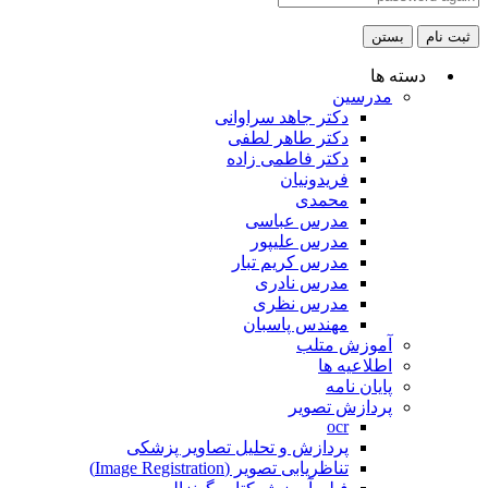
ثبت نام
بستن
دسته ها
مدرسین
دکتر جاهد سراوانی
دکتر طاهر لطفی
دکتر فاطمی زاده
فریدونیان
محمدی
مدرس عباسی
مدرس علیپور
مدرس کریم تبار
مدرس نادری
مدرس نظری
مهندس پاسبان
آموزش متلب
اطلاعیه ها
پایان نامه
پردازش تصویر
ocr
پردازش و تحلیل تصاویر پزشکی
تناظریابی تصویر (Image Registration)