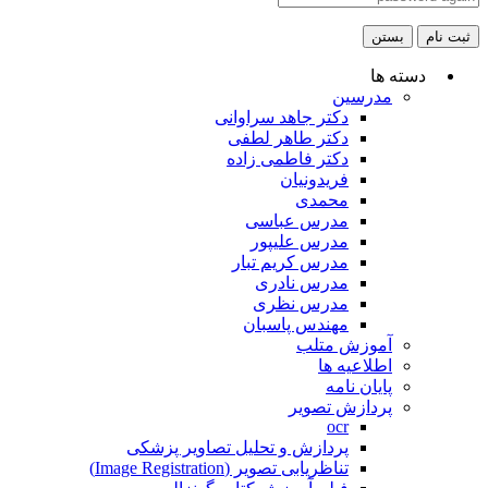
ثبت نام
بستن
دسته ها
مدرسین
دکتر جاهد سراوانی
دکتر طاهر لطفی
دکتر فاطمی زاده
فریدونیان
محمدی
مدرس عباسی
مدرس علیپور
مدرس کریم تبار
مدرس نادری
مدرس نظری
مهندس پاسبان
آموزش متلب
اطلاعیه ها
پایان نامه
پردازش تصویر
ocr
پردازش و تحلیل تصاویر پزشکی
تناظریابی تصویر (Image Registration)