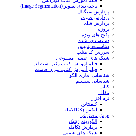
فیلم آموزش کتاب گونزالس
ناحیه بندی تصویر (Image Segmentation)
پردازش سیگنال
پردازش صوت
پردازش فیلم
پروژه
پکیج های ویژه
دسته‌بندی نشده
دیتاست/دیتابیس
سورس کد متلب
شبکه های عصبی مصنوعی
فیلم آموزش کتاب دکتر تشنه لب
فیلم آموزش کتاب لوران فاست
شناسایی اماری الگو
شناسایی سیستم
کتاب
مقاله
نرم افزار
کلمنتاین
لتکس (LATEX)
هوش مصنوعی
الگوریتم ژنتیک
پردازش تکاملی
شبکه های عصبی