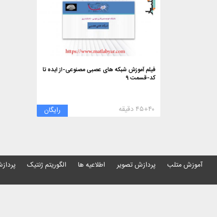
فیلم آموزش شبکه های عصبی مصنوعی-از ایده تا
کد-قسمت ۹
۴۵+۴۰ دقیقه
رایگان
آموزش متلب
پردازش تصویر
اطلاعیه ها
الگوریتم ژنتیک
پردازش