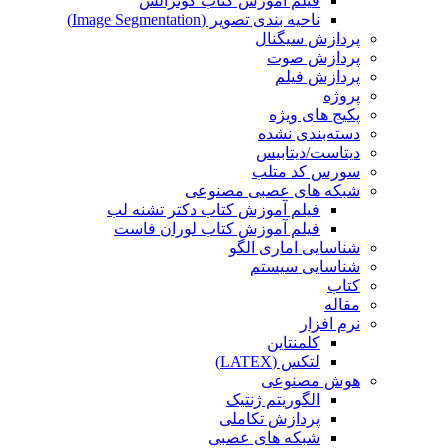
فیلم آموزش کتاب گونزالس
ناحیه بندی تصویر (Image Segmentation)
پردازش سیگنال
پردازش صوت
پردازش فیلم
پروژه
پکیج های ویژه
دسته‌بندی نشده
دیتاست/دیتابیس
سورس کد متلب
شبکه های عصبی مصنوعی
فیلم آموزش کتاب دکتر تشنه لب
فیلم آموزش کتاب لوران فاست
شناسایی اماری الگو
شناسایی سیستم
کتاب
مقاله
نرم افزار
کلمنتاین
لتکس (LATEX)
هوش مصنوعی
الگوریتم ژنتیک
پردازش تکاملی
شبکه های عصبی