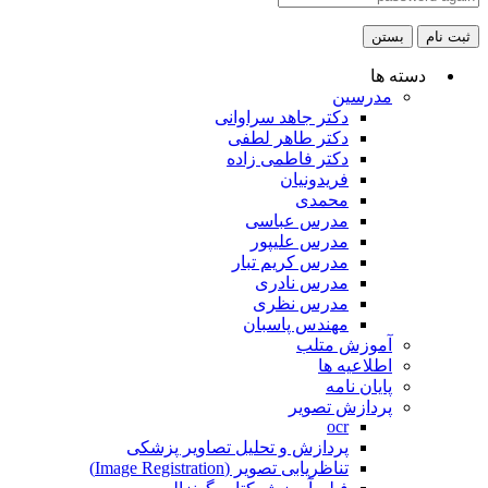
ثبت نام
بستن
دسته ها
مدرسین
دکتر جاهد سراوانی
دکتر طاهر لطفی
دکتر فاطمی زاده
فریدونیان
محمدی
مدرس عباسی
مدرس علیپور
مدرس کریم تبار
مدرس نادری
مدرس نظری
مهندس پاسبان
آموزش متلب
اطلاعیه ها
پایان نامه
پردازش تصویر
ocr
پردازش و تحلیل تصاویر پزشکی
تناظریابی تصویر (Image Registration)