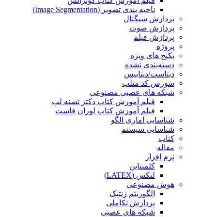
فیلم آموزش کتاب گونزالس
ناحیه بندی تصویر (Image Segmentation)
پردازش سیگنال
پردازش صوت
پردازش فیلم
پروژه
پکیج های ویژه
دسته‌بندی نشده
دیتاست/دیتابیس
سورس کد متلب
شبکه های عصبی مصنوعی
فیلم آموزش کتاب دکتر تشنه لب
فیلم آموزش کتاب لوران فاست
شناسایی اماری الگو
شناسایی سیستم
کتاب
مقاله
نرم افزار
کلمنتاین
لتکس (LATEX)
هوش مصنوعی
الگوریتم ژنتیک
پردازش تکاملی
شبکه های عصبی