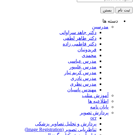
ثبت نام
بستن
دسته ها
مدرسین
دکتر جاهد سراوانی
دکتر طاهر لطفی
دکتر فاطمی زاده
فریدونیان
محمدی
مدرس عباسی
مدرس علیپور
مدرس کریم تبار
مدرس نادری
مدرس نظری
مهندس پاسبان
آموزش متلب
اطلاعیه ها
پایان نامه
پردازش تصویر
ocr
پردازش و تحلیل تصاویر پزشکی
تناظریابی تصویر (Image Registration)