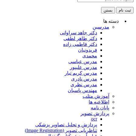
ثبت نام
بستن
دسته ها
مدرسین
دکتر جاهد سراوانی
دکتر طاهر لطفی
دکتر فاطمی زاده
فریدونیان
محمدی
مدرس عباسی
مدرس علیپور
مدرس کریم تبار
مدرس نادری
مدرس نظری
مهندس پاسبان
آموزش متلب
اطلاعیه ها
پایان نامه
پردازش تصویر
ocr
پردازش و تحلیل تصاویر پزشکی
تناظریابی تصویر (Image Registration)