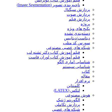
فیلم آموزش کتاب گونزالس
ناحیه بندی تصویر (Image Segmentation)
پردازش سیگنال
پردازش صوت
پردازش فیلم
پروژه
پکیج های ویژه
دسته‌بندی نشده
دیتاست/دیتابیس
سورس کد متلب
شبکه های عصبی مصنوعی
فیلم آموزش کتاب دکتر تشنه لب
فیلم آموزش کتاب لوران فاست
شناسایی اماری الگو
شناسایی سیستم
کتاب
مقاله
نرم افزار
کلمنتاین
لتکس (LATEX)
هوش مصنوعی
الگوریتم ژنتیک
پردازش تکاملی
شبکه های عصبی