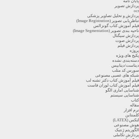
پایان نامه
پردازش تصویر
ocr
پردازش و تحلیل تصاویر پزشکی
تناظریابی تصویر (Image Registration)
فیلم آموزش کتاب گونزالس
ناحیه بندی تصویر (Image Segmentation)
پردازش سیگنال
پردازش صوت
پردازش فیلم
پروژه
پکیج های ویژه
دسته‌بندی نشده
دیتاست/دیتابیس
سورس کد متلب
شبکه های عصبی مصنوعی
فیلم آموزش کتاب دکتر تشنه لب
فیلم آموزش کتاب لوران فاست
شناسایی اماری الگو
شناسایی سیستم
کتاب
مقاله
نرم افزار
کلمنتاین
لتکس (LATEX)
هوش مصنوعی
الگوریتم ژنتیک
پردازش تکاملی