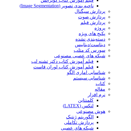
فیلم آموزش کتاب گونزالس
ناحیه بندی تصویر (Image Segmentation)
پردازش سیگنال
پردازش صوت
پردازش فیلم
پروژه
پکیج های ویژه
دسته‌بندی نشده
دیتاست/دیتابیس
سورس کد متلب
شبکه های عصبی مصنوعی
فیلم آموزش کتاب دکتر تشنه لب
فیلم آموزش کتاب لوران فاست
شناسایی اماری الگو
شناسایی سیستم
کتاب
مقاله
نرم افزار
کلمنتاین
لتکس (LATEX)
هوش مصنوعی
الگوریتم ژنتیک
پردازش تکاملی
شبکه های عصبی