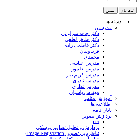
ثبت نام
بستن
دسته ها
مدرسین
دکتر جاهد سراوانی
دکتر طاهر لطفی
دکتر فاطمی زاده
فریدونیان
محمدی
مدرس عباسی
مدرس علیپور
مدرس کریم تبار
مدرس نادری
مدرس نظری
مهندس پاسبان
آموزش متلب
اطلاعیه ها
پایان نامه
پردازش تصویر
ocr
پردازش و تحلیل تصاویر پزشکی
تناظریابی تصویر (Image Registration)