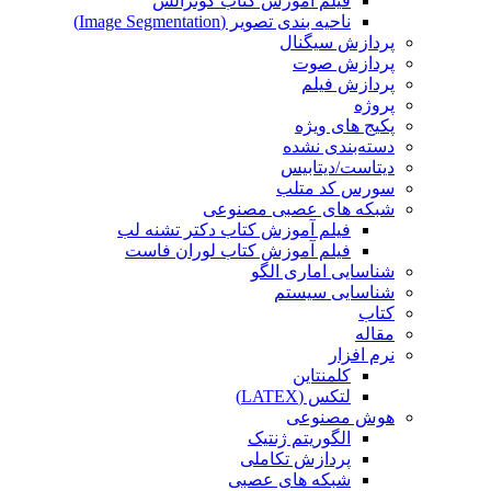
فیلم آموزش کتاب گونزالس
ناحیه بندی تصویر (Image Segmentation)
پردازش سیگنال
پردازش صوت
پردازش فیلم
پروژه
پکیج های ویژه
دسته‌بندی نشده
دیتاست/دیتابیس
سورس کد متلب
شبکه های عصبی مصنوعی
فیلم آموزش کتاب دکتر تشنه لب
فیلم آموزش کتاب لوران فاست
شناسایی اماری الگو
شناسایی سیستم
کتاب
مقاله
نرم افزار
کلمنتاین
لتکس (LATEX)
هوش مصنوعی
الگوریتم ژنتیک
پردازش تکاملی
شبکه های عصبی