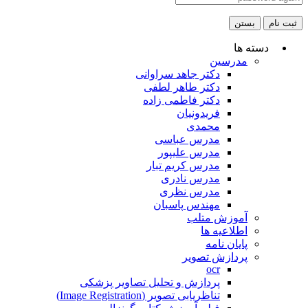
ثبت نام
بستن
دسته ها
مدرسین
دکتر جاهد سراوانی
دکتر طاهر لطفی
دکتر فاطمی زاده
فریدونیان
محمدی
مدرس عباسی
مدرس علیپور
مدرس کریم تبار
مدرس نادری
مدرس نظری
مهندس پاسبان
آموزش متلب
اطلاعیه ها
پایان نامه
پردازش تصویر
ocr
پردازش و تحلیل تصاویر پزشکی
تناظریابی تصویر (Image Registration)