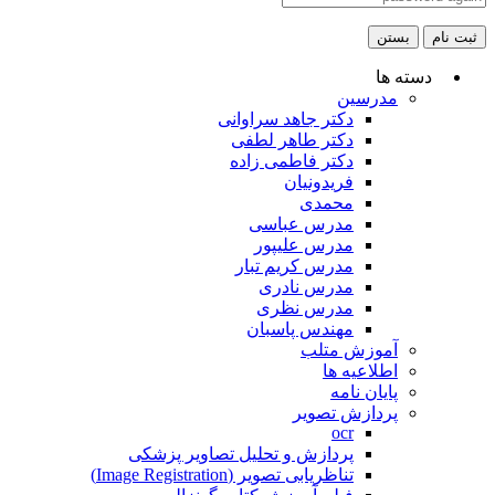
ثبت نام
بستن
دسته ها
مدرسین
دکتر جاهد سراوانی
دکتر طاهر لطفی
دکتر فاطمی زاده
فریدونیان
محمدی
مدرس عباسی
مدرس علیپور
مدرس کریم تبار
مدرس نادری
مدرس نظری
مهندس پاسبان
آموزش متلب
اطلاعیه ها
پایان نامه
پردازش تصویر
ocr
پردازش و تحلیل تصاویر پزشکی
تناظریابی تصویر (Image Registration)