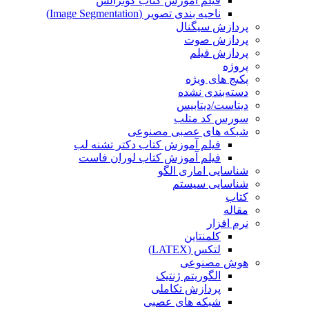
فیلم آموزش کتاب گونزالس
ناحیه بندی تصویر (Image Segmentation)
پردازش سیگنال
پردازش صوت
پردازش فیلم
پروژه
پکیج های ویژه
دسته‌بندی نشده
دیتاست/دیتابیس
سورس کد متلب
شبکه های عصبی مصنوعی
فیلم آموزش کتاب دکتر تشنه لب
فیلم آموزش کتاب لوران فاست
شناسایی اماری الگو
شناسایی سیستم
کتاب
مقاله
نرم افزار
کلمنتاین
لتکس (LATEX)
هوش مصنوعی
الگوریتم ژنتیک
پردازش تکاملی
شبکه های عصبی