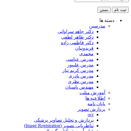
ثبت نام
بستن
دسته ها
مدرسین
دکتر جاهد سراوانی
دکتر طاهر لطفی
دکتر فاطمی زاده
فریدونیان
محمدی
مدرس عباسی
مدرس علیپور
مدرس کریم تبار
مدرس نادری
مدرس نظری
مهندس پاسبان
آموزش متلب
اطلاعیه ها
پایان نامه
پردازش تصویر
ocr
پردازش و تحلیل تصاویر پزشکی
تناظریابی تصویر (Image Registration)