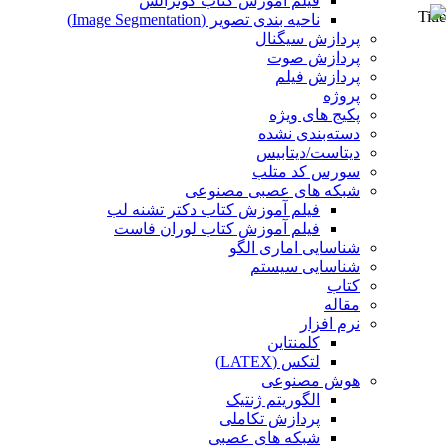
فیلم آموزش کتاب گونزالس
Title
ناحیه بندی تصویر (Image Segmentation)
پردازش سیگنال
پردازش صوت
پردازش فیلم
پروژه
پکیج های ویژه
دسته‌بندی نشده
دیتاست/دیتابیس
سورس کد متلب
شبکه های عصبی مصنوعی
فیلم آموزش کتاب دکتر تشنه لب
فیلم آموزش کتاب لوران فاست
شناسایی اماری الگو
شناسایی سیستم
کتاب
مقاله
نرم افزار
کلمنتاین
لتکس (LATEX)
هوش مصنوعی
الگوریتم ژنتیک
پردازش تکاملی
شبکه های عصبی