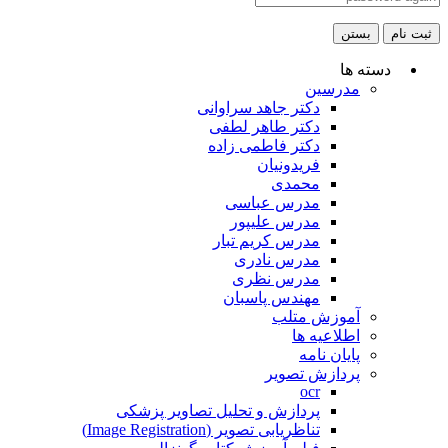
ثبت نام
بستن
دسته ها
مدرسین
دکتر جاهد سراوانی
دکتر طاهر لطفی
دکتر فاطمی زاده
فریدونیان
محمدی
مدرس عباسی
مدرس علیپور
مدرس کریم تبار
مدرس نادری
مدرس نظری
مهندس پاسبان
آموزش متلب
اطلاعیه ها
پایان نامه
پردازش تصویر
ocr
پردازش و تحلیل تصاویر پزشکی
تناظریابی تصویر (Image Registration)