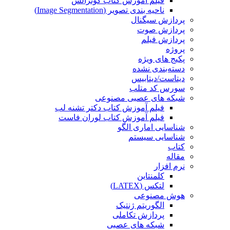
فیلم آموزش کتاب گونزالس
ناحیه بندی تصویر (Image Segmentation)
پردازش سیگنال
پردازش صوت
پردازش فیلم
پروژه
پکیج های ویژه
دسته‌بندی نشده
دیتاست/دیتابیس
سورس کد متلب
شبکه های عصبی مصنوعی
فیلم آموزش کتاب دکتر تشنه لب
فیلم آموزش کتاب لوران فاست
شناسایی اماری الگو
شناسایی سیستم
کتاب
مقاله
نرم افزار
کلمنتاین
لتکس (LATEX)
هوش مصنوعی
الگوریتم ژنتیک
پردازش تکاملی
شبکه های عصبی