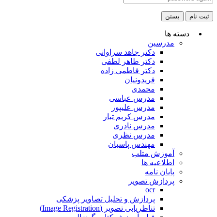
ثبت نام
بستن
دسته ها
مدرسین
دکتر جاهد سراوانی
دکتر طاهر لطفی
دکتر فاطمی زاده
فریدونیان
محمدی
مدرس عباسی
مدرس علیپور
مدرس کریم تبار
مدرس نادری
مدرس نظری
مهندس پاسبان
آموزش متلب
اطلاعیه ها
پایان نامه
پردازش تصویر
ocr
پردازش و تحلیل تصاویر پزشکی
تناظریابی تصویر (Image Registration)