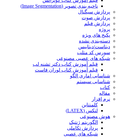
فیلم آموزش کتاب گونزالس
ناحیه بندی تصویر (Image Segmentation)
پردازش سیگنال
پردازش صوت
پردازش فیلم
پروژه
پکیج های ویژه
دسته‌بندی نشده
دیتاست/دیتابیس
سورس کد متلب
شبکه های عصبی مصنوعی
فیلم آموزش کتاب دکتر تشنه لب
فیلم آموزش کتاب لوران فاست
شناسایی اماری الگو
شناسایی سیستم
کتاب
مقاله
نرم افزار
کلمنتاین
لتکس (LATEX)
هوش مصنوعی
الگوریتم ژنتیک
پردازش تکاملی
شبکه های عصبی