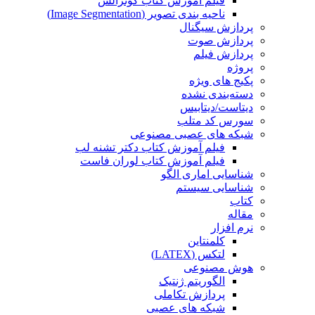
فیلم آموزش کتاب گونزالس
ناحیه بندی تصویر (Image Segmentation)
پردازش سیگنال
پردازش صوت
پردازش فیلم
پروژه
پکیج های ویژه
دسته‌بندی نشده
دیتاست/دیتابیس
سورس کد متلب
شبکه های عصبی مصنوعی
فیلم آموزش کتاب دکتر تشنه لب
فیلم آموزش کتاب لوران فاست
شناسایی اماری الگو
شناسایی سیستم
کتاب
مقاله
نرم افزار
کلمنتاین
لتکس (LATEX)
هوش مصنوعی
الگوریتم ژنتیک
پردازش تکاملی
شبکه های عصبی