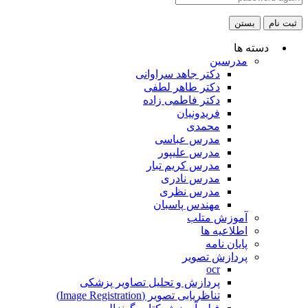
ثبت نام
بستن
دسته ها
مدرسین
دکتر جاهد سراوانی
دکتر طاهر لطفی
دکتر فاطمی زاده
فریدونیان
محمدی
مدرس عباسی
مدرس علیپور
مدرس کریم تبار
مدرس نادری
مدرس نظری
مهندس پاسبان
آموزش متلب
اطلاعیه ها
پایان نامه
پردازش تصویر
ocr
پردازش و تحلیل تصاویر پزشکی
تناظریابی تصویر (Image Registration)