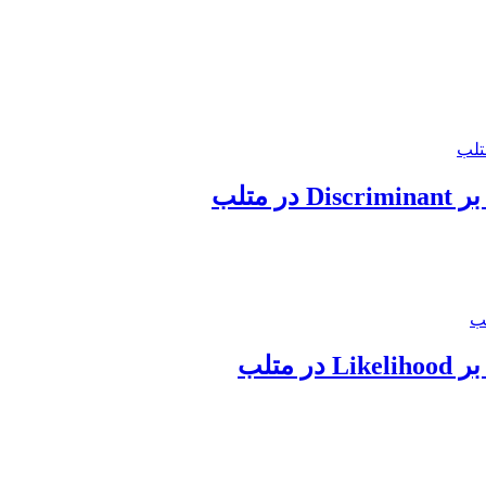
متلب
متلب