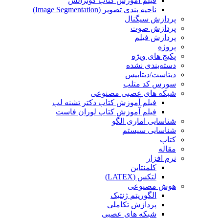
فیلم آموزش کتاب گونزالس
ناحیه بندی تصویر (Image Segmentation)
پردازش سیگنال
پردازش صوت
پردازش فیلم
پروژه
پکیج های ویژه
دسته‌بندی نشده
دیتاست/دیتابیس
سورس کد متلب
شبکه های عصبی مصنوعی
فیلم آموزش کتاب دکتر تشنه لب
فیلم آموزش کتاب لوران فاست
شناسایی اماری الگو
شناسایی سیستم
کتاب
مقاله
نرم افزار
کلمنتاین
لتکس (LATEX)
هوش مصنوعی
الگوریتم ژنتیک
پردازش تکاملی
شبکه های عصبی