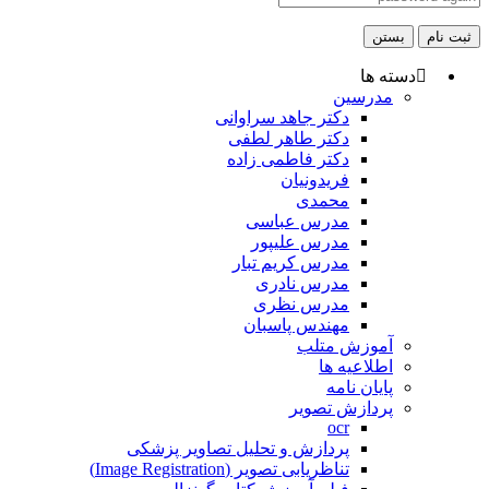
ثبت نام
بستن
دسته ها
مدرسین
دکتر جاهد سراوانی
دکتر طاهر لطفی
دکتر فاطمی زاده
فریدونیان
محمدی
مدرس عباسی
مدرس علیپور
مدرس کریم تبار
مدرس نادری
مدرس نظری
مهندس پاسبان
آموزش متلب
اطلاعیه ها
پایان نامه
پردازش تصویر
ocr
پردازش و تحلیل تصاویر پزشکی
تناظریابی تصویر (Image Registration)