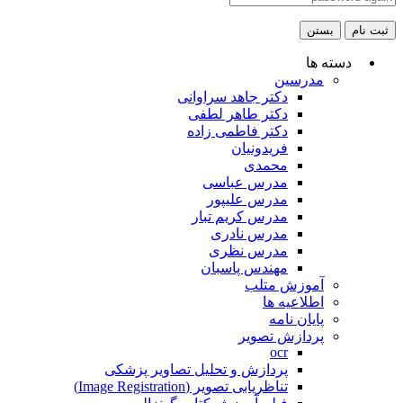
ثبت نام
بستن
دسته ها
مدرسین
دکتر جاهد سراوانی
دکتر طاهر لطفی
دکتر فاطمی زاده
فریدونیان
محمدی
مدرس عباسی
مدرس علیپور
مدرس کریم تبار
مدرس نادری
مدرس نظری
مهندس پاسبان
آموزش متلب
اطلاعیه ها
پایان نامه
پردازش تصویر
ocr
پردازش و تحلیل تصاویر پزشکی
تناظریابی تصویر (Image Registration)