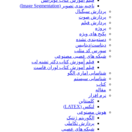
فیلم آموزش کتاب گونزالس
ناحیه بندی تصویر (Image Segmentation)
پردازش سیگنال
پردازش صوت
پردازش فیلم
پروژه
پکیج های ویژه
دسته‌بندی نشده
دیتاست/دیتابیس
سورس کد متلب
شبکه های عصبی مصنوعی
فیلم آموزش کتاب دکتر تشنه لب
فیلم آموزش کتاب لوران فاست
شناسایی اماری الگو
شناسایی سیستم
کتاب
مقاله
نرم افزار
کلمنتاین
لتکس (LATEX)
هوش مصنوعی
الگوریتم ژنتیک
پردازش تکاملی
شبکه های عصبی