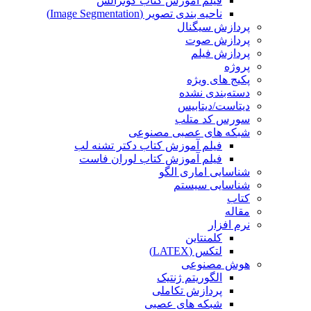
فیلم آموزش کتاب گونزالس
ناحیه بندی تصویر (Image Segmentation)
پردازش سیگنال
پردازش صوت
پردازش فیلم
پروژه
پکیج های ویژه
دسته‌بندی نشده
دیتاست/دیتابیس
سورس کد متلب
شبکه های عصبی مصنوعی
فیلم آموزش کتاب دکتر تشنه لب
فیلم آموزش کتاب لوران فاست
شناسایی اماری الگو
شناسایی سیستم
کتاب
مقاله
نرم افزار
کلمنتاین
لتکس (LATEX)
هوش مصنوعی
الگوریتم ژنتیک
پردازش تکاملی
شبکه های عصبی