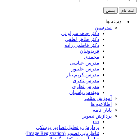
ثبت نام
بستن
دسته ها
مدرسین
دکتر جاهد سراوانی
دکتر طاهر لطفی
دکتر فاطمی زاده
فریدونیان
محمدی
مدرس عباسی
مدرس علیپور
مدرس کریم تبار
مدرس نادری
مدرس نظری
مهندس پاسبان
آموزش متلب
اطلاعیه ها
پایان نامه
پردازش تصویر
ocr
پردازش و تحلیل تصاویر پزشکی
تناظریابی تصویر (Image Registration)