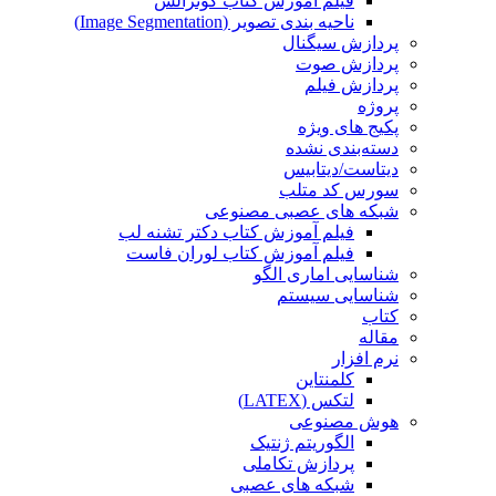
فیلم آموزش کتاب گونزالس
ناحیه بندی تصویر (Image Segmentation)
پردازش سیگنال
پردازش صوت
پردازش فیلم
پروژه
پکیج های ویژه
دسته‌بندی نشده
دیتاست/دیتابیس
سورس کد متلب
شبکه های عصبی مصنوعی
فیلم آموزش کتاب دکتر تشنه لب
فیلم آموزش کتاب لوران فاست
شناسایی اماری الگو
شناسایی سیستم
کتاب
مقاله
نرم افزار
کلمنتاین
لتکس (LATEX)
هوش مصنوعی
الگوریتم ژنتیک
پردازش تکاملی
شبکه های عصبی