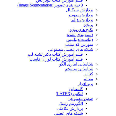
فیلم آموزش کتاب گونزالس
ناحیه بندی تصویر (Image Segmentation)
پردازش سیگنال
پردازش صوت
پردازش فیلم
پروژه
پکیج های ویژه
دسته‌بندی نشده
دیتاست/دیتابیس
سورس کد متلب
شبکه های عصبی مصنوعی
فیلم آموزش کتاب دکتر تشنه لب
فیلم آموزش کتاب لوران فاست
شناسایی اماری الگو
شناسایی سیستم
کتاب
مقاله
نرم افزار
کلمنتاین
لتکس (LATEX)
هوش مصنوعی
الگوریتم ژنتیک
پردازش تکاملی
شبکه های عصبی