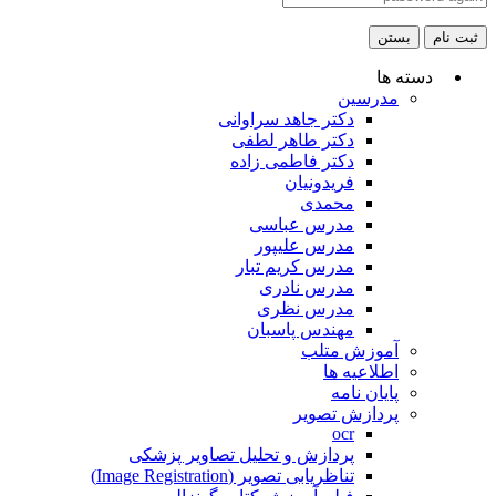
ثبت نام
بستن
دسته ها
مدرسین
دکتر جاهد سراوانی
دکتر طاهر لطفی
دکتر فاطمی زاده
فریدونیان
محمدی
مدرس عباسی
مدرس علیپور
مدرس کریم تبار
مدرس نادری
مدرس نظری
مهندس پاسبان
آموزش متلب
اطلاعیه ها
پایان نامه
پردازش تصویر
ocr
پردازش و تحلیل تصاویر پزشکی
تناظریابی تصویر (Image Registration)