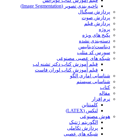
فیلم آموزش کتاب گونزالس
ناحیه بندی تصویر (Image Segmentation)
پردازش سیگنال
پردازش صوت
پردازش فیلم
پروژه
پکیج های ویژه
دسته‌بندی نشده
دیتاست/دیتابیس
سورس کد متلب
شبکه های عصبی مصنوعی
فیلم آموزش کتاب دکتر تشنه لب
فیلم آموزش کتاب لوران فاست
شناسایی اماری الگو
شناسایی سیستم
کتاب
مقاله
نرم افزار
کلمنتاین
لتکس (LATEX)
هوش مصنوعی
الگوریتم ژنتیک
پردازش تکاملی
شبکه های عصبی