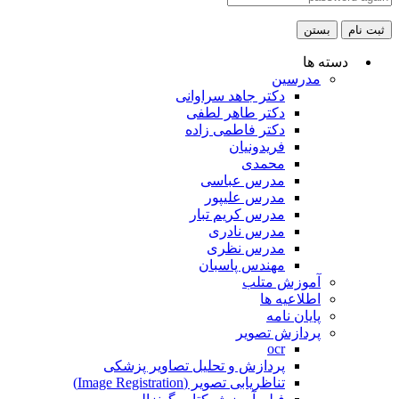
ثبت نام
بستن
دسته ها
مدرسین
دکتر جاهد سراوانی
دکتر طاهر لطفی
دکتر فاطمی زاده
فریدونیان
محمدی
مدرس عباسی
مدرس علیپور
مدرس کریم تبار
مدرس نادری
مدرس نظری
مهندس پاسبان
آموزش متلب
اطلاعیه ها
پایان نامه
پردازش تصویر
ocr
پردازش و تحلیل تصاویر پزشکی
تناظریابی تصویر (Image Registration)